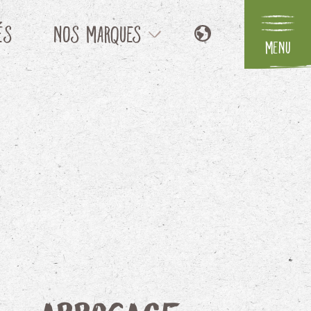
és
Nos marques
Menu
NL
Flower Symphony
EN
DE
Parfum
IT
Your Natural Orchid
Nos concepts