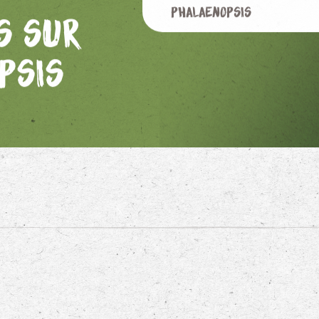
Phalaenopsis
s sur
psis