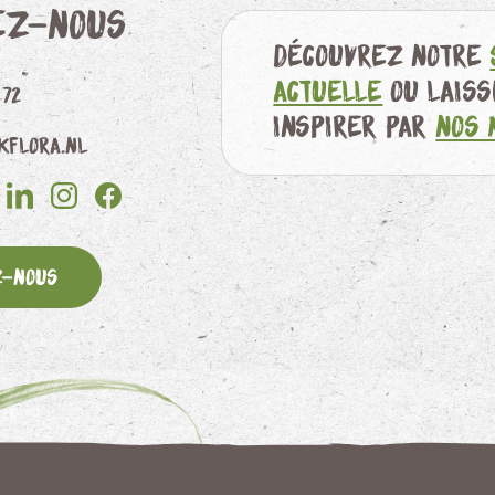
ez-nous
Découvrez notre
actuelle
ou lais
 72
inspirer par
nos 
kflora.nl
z-nous