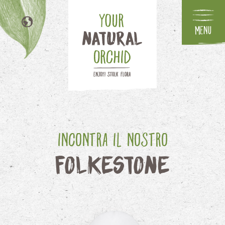
Menu
NL
EN
DE
FR
Incontra il nostro
Folkestone