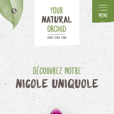
Menu
NL
EN
DE
IT
Découvrez notre
Nicole Uniquole