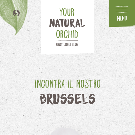
Menu
NL
EN
DE
FR
Incontra il nostro
Brussels