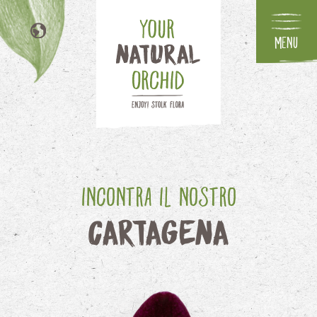
Menu
NL
EN
DE
FR
Incontra il nostro
Cartagena