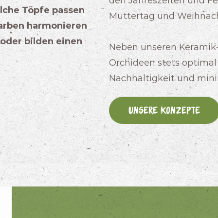
den Jahreszeiten und Fei
lche Töpfe passen
Muttertag und Weihnach
arben harmonieren
oder bilden einen
Neben unseren Keramik-L
Orchideen stets optimal
Nachhaltigkeit und min
Unsere Konzepte