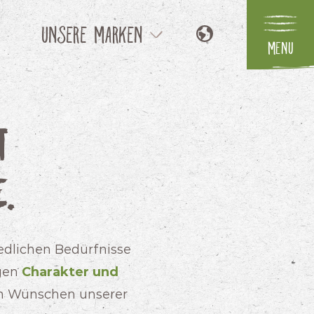
Unsere Marken
Menu
NL
Flower Symphony
EN
FR
Parfum
t
IT
Your Natural Orchid
.
Unsere Konzepte
edlichen Bedürfnisse
igen
Charakter und
en Wünschen unserer