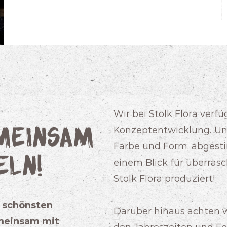
Wir bei Stolk Flora verf
emeinsam
Konzeptentwicklung. Uns
Farbe und Form, abgest
eln!
einem Blick für überras
Stolk Flora produziert!
ie schönsten
Darüber hinaus achten w
emeinsam mit