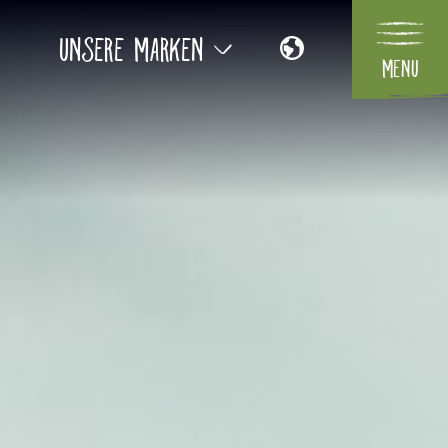
Unsere Marken
Menu
NL
Flower Symphony
EN
FR
Parfum
IT
Your Natural Orchid
Unsere Konzepte