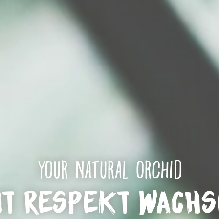
Your natural orchid
it Respekt wachs