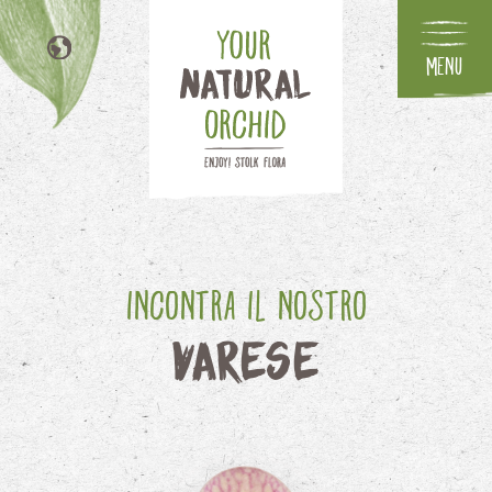
Menu
NL
EN
DE
FR
Incontra il nostro
Varese