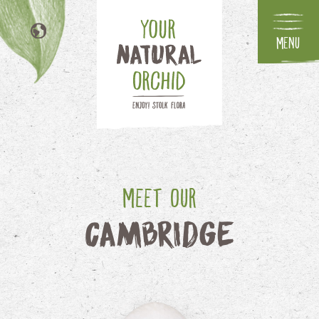
Menu
EN
DE
FR
IT
Meet our
Cambridge