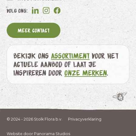
Volg ons:
Meer contact
Bekijk ons
assortiment
voor het
actuele aanbod of laat je
inspireren door
onze merken
.
© 2024 - 2026 Stolk Flora b.v.
Privacyverklaring
Website door Panorama Studios