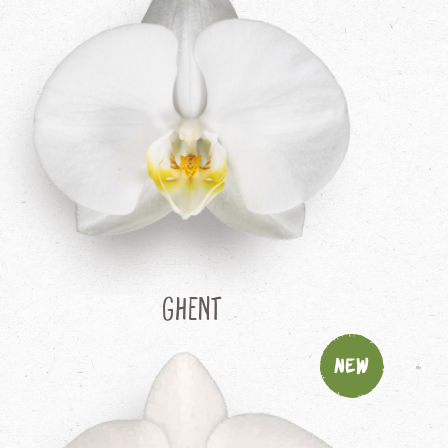
Ghent
New