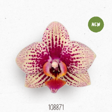
New
108871