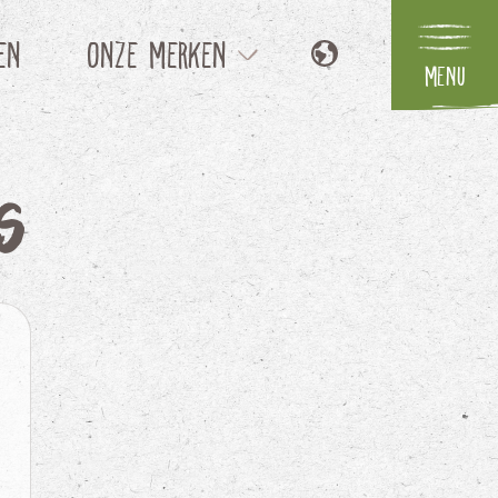
en
Onze merken
Menu
EN
Flower Symphony
DE
FR
Parfum
s
IT
Your Natural Orchid
Onze concepten