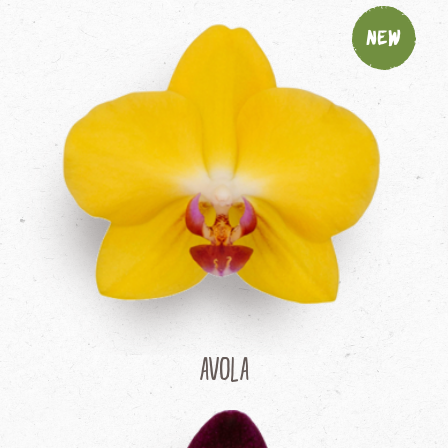
New
Avola