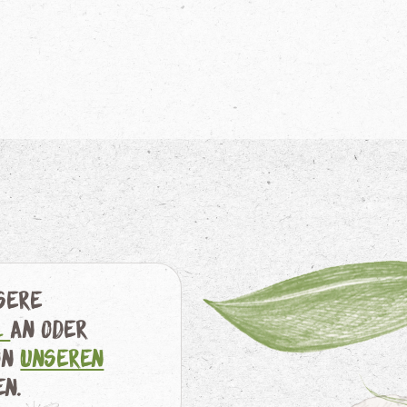
nsere
l
an oder
on
unseren
en.