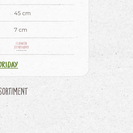
45 cm
7 cm
oriday
Sortiment