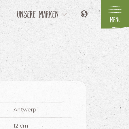
Unsere Marken
Menu
NL
Flower Symphony
EN
FR
Parfum
IT
Your Natural Orchid
Unsere Konzepte
Antwerp
12 cm