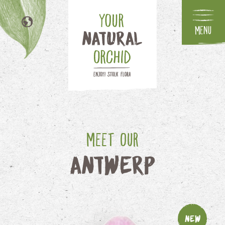
Menu
EN
DE
FR
IT
Meet our
Antwerp
New