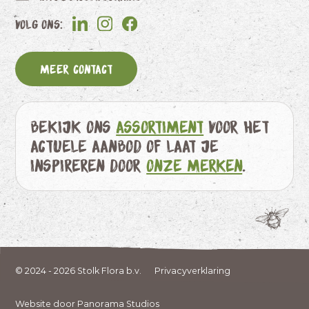
Volg ons:
Meer contact
Bekijk ons
assortiment
voor het
actuele aanbod of laat je
inspireren door
onze merken
.
© 2024 - 2026 Stolk Flora b.v.
Privacyverklaring
Website door Panorama Studios