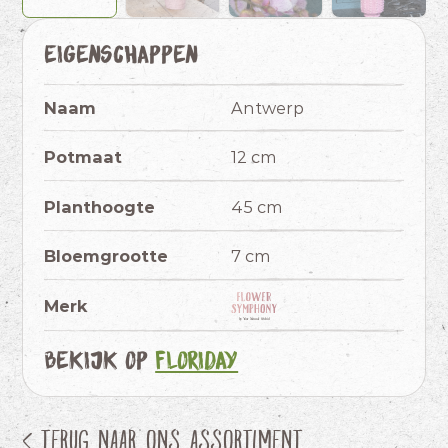
Eigenschappen
Naam
Antwerp
Potmaat
12 cm
Planthoogte
45 cm
Bloemgrootte
7 cm
Merk
Bekijk op
Floriday
< Terug naar ons assortiment