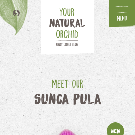
Menu
EN
DE
FR
IT
Meet our
Sunca Pula
New