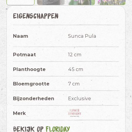
Eigenschappen
Naam
Sunca Pula
Potmaat
12 cm
Planthoogte
45 cm
Bloemgrootte
7 cm
Bijzonderheden
Exclusive
Merk
Bekijk op
Floriday